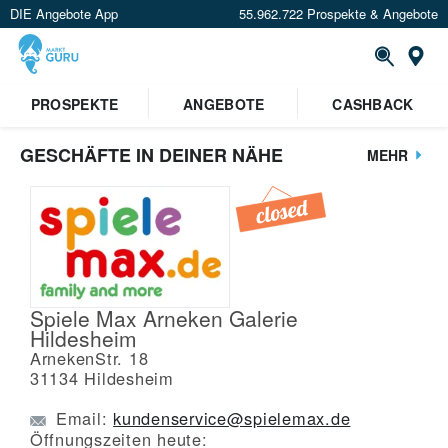
DIE Angebote App
55.962.722 Prospekte & Angebote
St
PROSPEKTE
ANGEBOTE
CASHBACK
GESCHÄFTE IN DEINER NÄHE
MEHR
Spiele Max Arneken Galerie
Hildesheim
ArnekenStr. 18
31134
Hildesheim
Email:
kundenservice@spielemax.de
Öffnungszeiten heute: