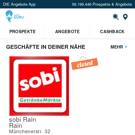
DIE Angebote App
56.199.446 Prospekte & Angebote
St
PROSPEKTE
ANGEBOTE
CASHBACK
GESCHÄFTE IN DEINER NÄHE
MEHR
sobi Rain
Rain
Münchenerstr. 32