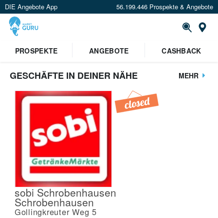
DIE Angebote App
56.199.446 Prospekte & Angebote
St
PROSPEKTE
ANGEBOTE
CASHBACK
GESCHÄFTE IN DEINER NÄHE
MEHR
sobi Schrobenhausen
Schrobenhausen
Gollingkreuter Weg 5