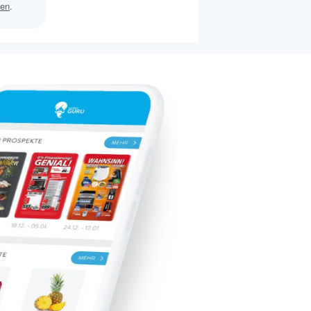
sen
.