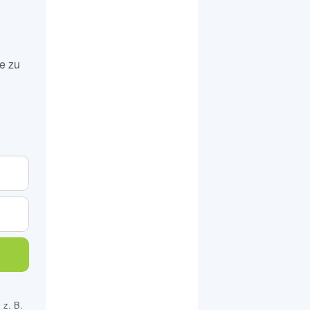
e zu
 z. B.