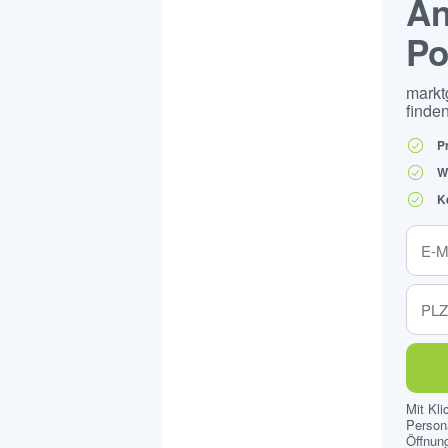
An
Po
markt
finden
P
W
K
Mit Kl
Persona
Öffnung