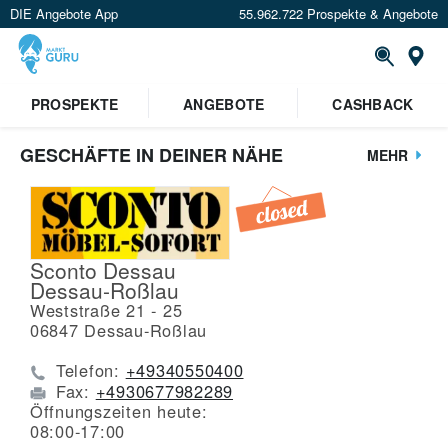
DIE Angebote App
55.962.722 Prospekte & Angebote
St
PROSPEKTE
ANGEBOTE
CASHBACK
GESCHÄFTE IN DEINER NÄHE
MEHR
Sconto Dessau
Dessau-Roßlau
Weststraße 21 - 25
06847
Dessau-Roßlau
Telefon:
+49340550400
Fax:
+4930677982289
Öffnungszeiten heute:
08:00-17:00