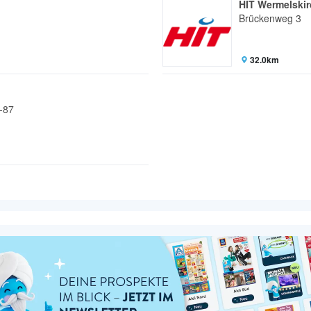
HIT Wermelski
Brückenweg 3
32.0km
3-87