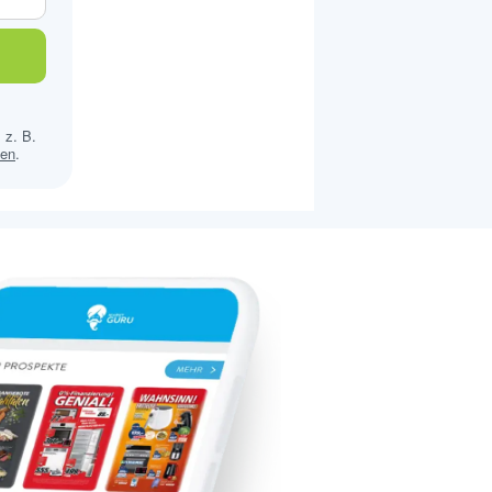
 z. B.
sen
.