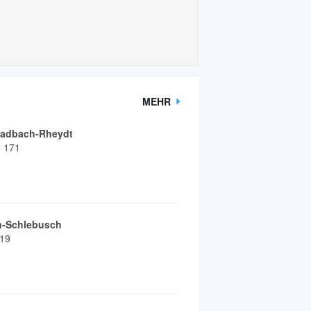
MEHR
ladbach-Rheydt
e 171
n-Schlebusch
-19