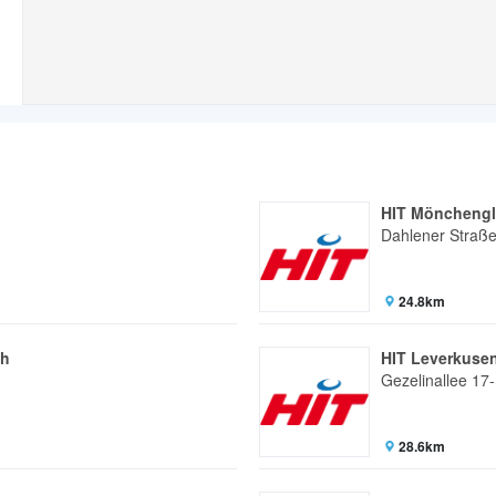
HIT Möncheng
Dahlener Straß
24.8km
ch
HIT Leverkuse
Gezelinallee 17
28.6km