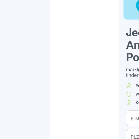
Je
An
Po
markt
finden
P
W
K