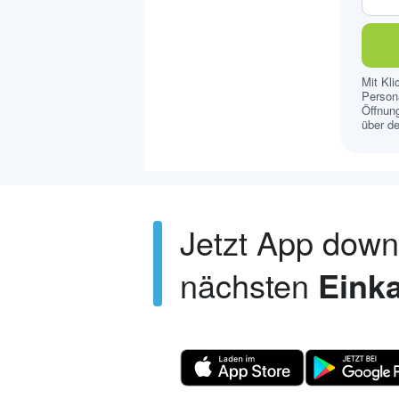
Mit Kl
Persona
Öffnung
über de
Jetzt App dow
nächsten
Einka