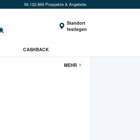
56.122.869 Prospekte & Angebote
Standort
festlegen
CASHBACK
MEHR