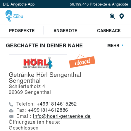
DIE Angebote App
56.199.446 Prospekte & Angebote
St
PROSPEKTE
ANGEBOTE
CASHBACK
GESCHÄFTE IN DEINER NÄHE
MEHR
Getränke Hörl Sengenthal
Sengenthal
Schlierferholz 4
92369
Sengenthal
Telefon:
+4991814615252
Fax:
+4991814612886
Email:
info@hoerl-getraenke.de
Öffnungszeiten heute:
Geschlossen