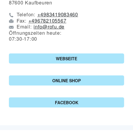
87600
Kaufbeuren
Telefon:
+4983419083460
Fax:
+496782105567
Email:
info@rofu.de
Öffnungszeiten heute:
07:30-17:00
WEBSEITE
ONLINE SHOP
FACEBOOK