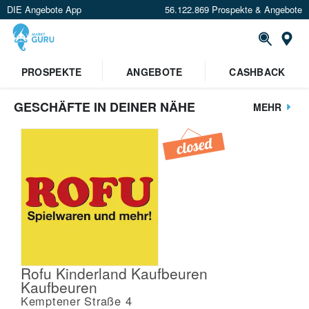
DIE Angebote App
56.122.869 Prospekte & Angebote
St
PROSPEKTE
ANGEBOTE
CASHBACK
GESCHÄFTE IN DEINER NÄHE
MEHR
Rofu Kinderland Kaufbeuren
Kaufbeuren
Kemptener Straße 4