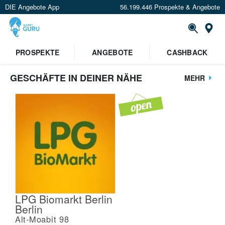
DIE Angebote App
56.199.446 Prospekte & Angebote
St
PROSPEKTE
ANGEBOTE
CASHBACK
GESCHÄFTE IN DEINER NÄHE
MEHR
LPG Biomarkt Berlin
Berlin
Alt-Moabit 98