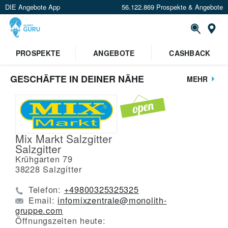
DIE Angebote App
56.122.869 Prospekte & Angebote
St
PROSPEKTE
ANGEBOTE
CASHBACK
GESCHÄFTE IN DEINER NÄHE
MEHR
Mix Markt Salzgitter
Salzgitter
Krühgarten 79
38228
Salzgitter
Telefon:
+49800325325325
Email:
infomixzentrale@monolith-
gruppe.com
Öffnungszeiten heute: