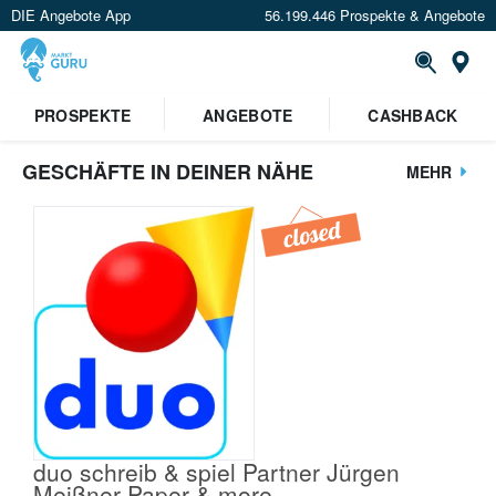
DIE Angebote App
56.199.446 Prospekte & Angebote
St
PROSPEKTE
ANGEBOTE
CASHBACK
GESCHÄFTE IN DEINER NÄHE
MEHR
duo schreib & spiel Partner Jürgen
Meißner Paper & more