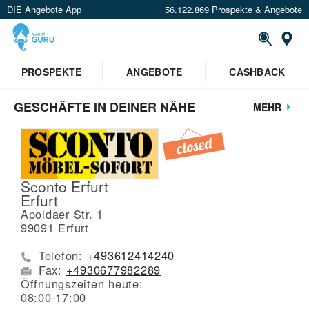
DIE Angebote App
56.122.869 Prospekte & Angebote
St
PROSPEKTE
ANGEBOTE
CASHBACK
GESCHÄFTE IN DEINER NÄHE
MEHR
Sconto Erfurt
Erfurt
Apoldaer Str. 1
99091
Erfurt
Telefon:
+493612414240
Fax:
+4930677982289
Öffnungszeiten heute:
08:00-17:00