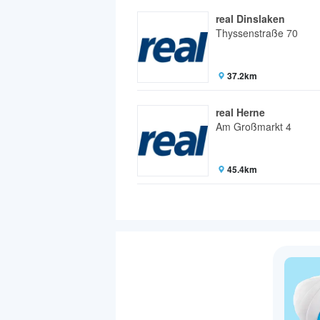
real Dinslaken
Thyssenstraße 70
37.2km
real Herne
Am Großmarkt 4
45.4km