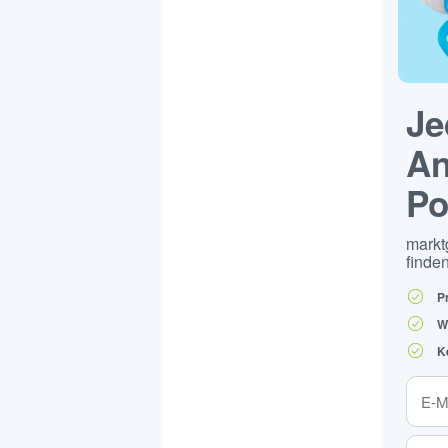
Je
An
Po
markt
finden
P
W
K