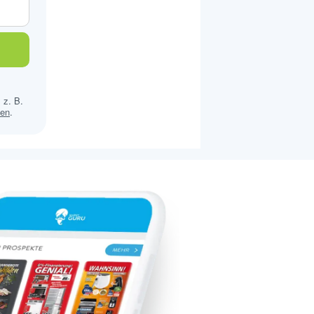
 z. B.
sen
.