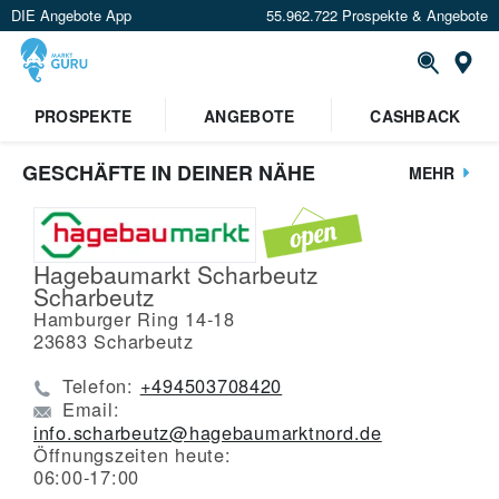
DIE Angebote App
55.962.722 Prospekte & Angebote
St
PROSPEKTE
ANGEBOTE
CASHBACK
GESCHÄFTE IN DEINER NÄHE
MEHR
Hagebaumarkt Scharbeutz
Scharbeutz
Hamburger Ring 14-18
23683
Scharbeutz
Telefon:
+494503708420
Email:
info.scharbeutz@hagebaumarktnord.de
Öffnungszeiten heute:
06:00-17:00