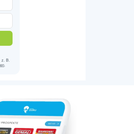
 z. B.
sen
.