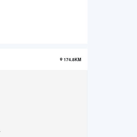
174.8KM
.