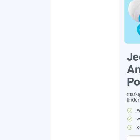
Je
An
Po
markt
finden
P
W
K