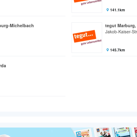
141.1km
rburg-Michelbach
tegut Marburg,
Jakob-Kaiser-St
145.7km
rda