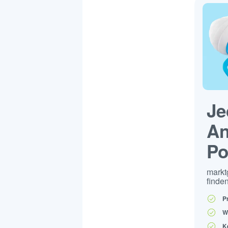
Je
An
Po
markt
finden
P
W
K