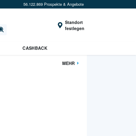
56.122.869 Prospekte & Angebote
Standort
festlegen
CASHBACK
MEHR