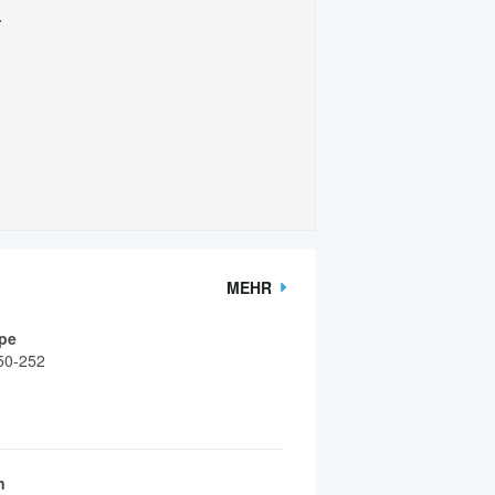
.
MEHR
pe
50-252
n