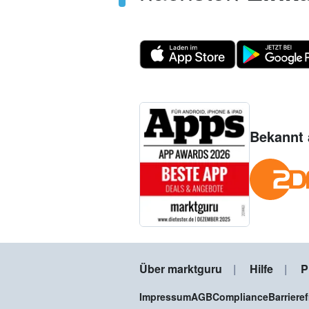
Bekannt 
Über marktguru
Hilfe
P
Impressum
AGB
Compliance
Barriere