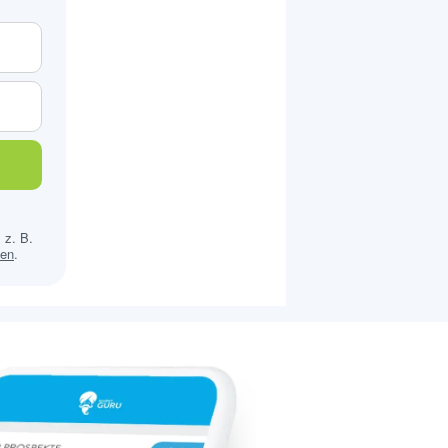
 z. B.
sen
.