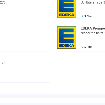
 270
Schlüterstraße 
3.6km
EDEKA Prömpe
Niederrheinstra
5.8km
8-80