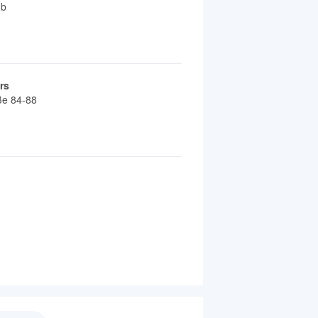
3b
rs
ße 84-88