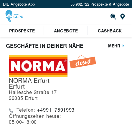
DIE Angebote App
55.962.722 Prospekte & Angebote
St
PROSPEKTE
ANGEBOTE
CASHBACK
GESCHÄFTE IN DEINER NÄHE
MEHR
NORMA Erfurt
Erfurt
Hallesche Straße 17
99085
Erfurt
Telefon:
+499117591993
Öffnungszeiten heute:
05:00-18:00