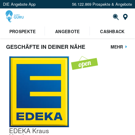
DIE Angebote App
56.122.869 Prospekte & Angebote
St
PROSPEKTE
ANGEBOTE
CASHBACK
GESCHÄFTE IN DEINER NÄHE
MEHR
EDEKA Kraus