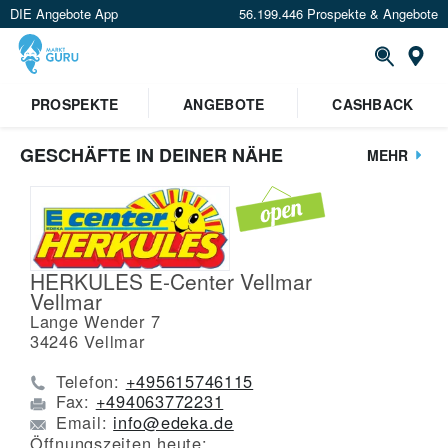
DIE Angebote App
56.199.446 Prospekte & Angebote
St
PROSPEKTE
ANGEBOTE
CASHBACK
GESCHÄFTE IN DEINER NÄHE
MEHR
HERKULES E-Center Vellmar
Vellmar
Lange Wender 7
34246
Vellmar
Telefon:
+495615746115
Fax:
+494063772231
Email:
info@edeka.de
Öffnungszeiten heute: