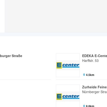
burger Straße
EDEKA E-Center
Harffstr. 53
4.5km
Zurheide Feine
Nürnberger Str
8.8km