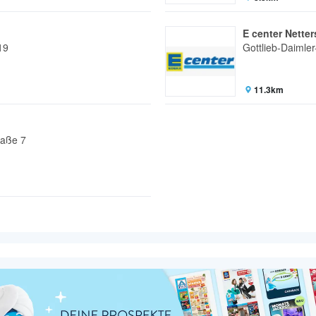
E center Nette
19
Gottlieb-Daimler
11.3km
raße 7