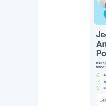
Je
An
Po
markt
finden
P
W
K