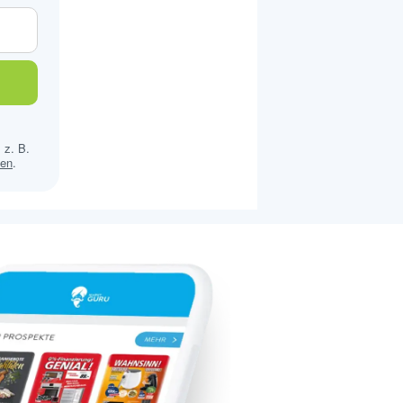
 z. B.
sen
.