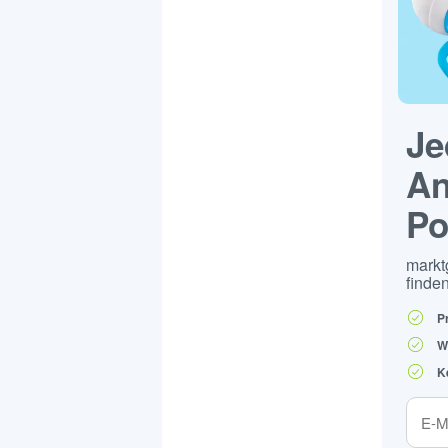
Je
An
Po
markt
finden
P
W
K