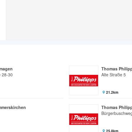
rmagen
Thomas Philip
e 28-30
Alte Straße 5
21.2km
mmerskirchen
Thomas Philip
Bürgerbuschwe
25.8km