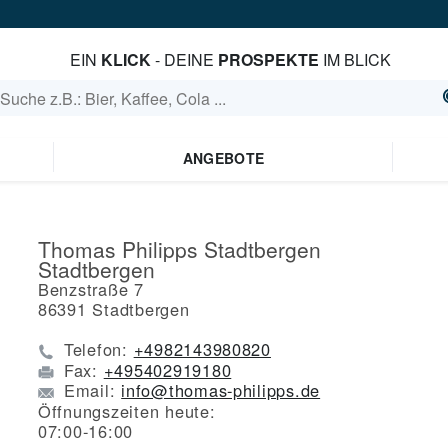
EIN
KLICK
- DEINE
PROSPEKTE
IM BLICK
ANGEBOTE
Thomas Philipps Stadtbergen
Stadtbergen
Benzstraße 7
86391
Stadtbergen
Telefon:
+4982143980820
Fax:
+495402919180
Email:
info@thomas-philipps.de
Öffnungszeiten heute:
07:00-16:00