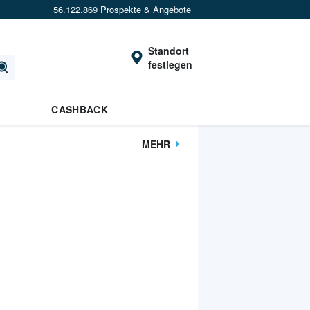
56.122.869 Prospekte & Angebote
Standort
festlegen
CASHBACK
MEHR