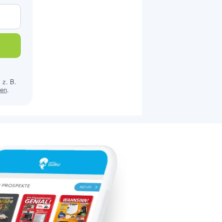
 z. B.
sen
.