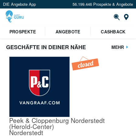
DIE Angebote App
56.199.446 Prospekte & Angebote
St
PROSPEKTE
ANGEBOTE
CASHBACK
GESCHÄFTE IN DEINER NÄHE
MEHR
Peek & Cloppenburg Norderstedt
(Herold-Center)
Norderstedt