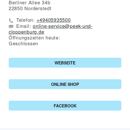
Berliner Allee 34b
22850
Norderstedt
Telefon:
+49405935500
Email:
online-service@peek-und-
cloppenburg.de
Öffnungszeiten heute:
Geschlossen
WEBSEITE
ONLINE SHOP
FACEBOOK