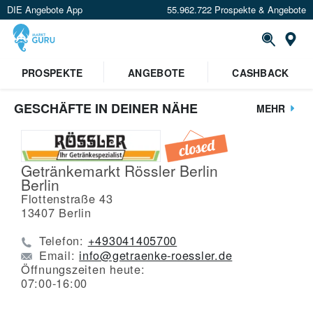
DIE Angebote App
55.962.722 Prospekte & Angebote
St
PROSPEKTE
ANGEBOTE
CASHBACK
GESCHÄFTE IN DEINER NÄHE
MEHR
Getränkemarkt Rössler Berlin
Berlin
Flottenstraße 43
13407
Berlin
Telefon:
+493041405700
Email:
info@getraenke-roessler.de
Öffnungszeiten heute:
07:00-16:00