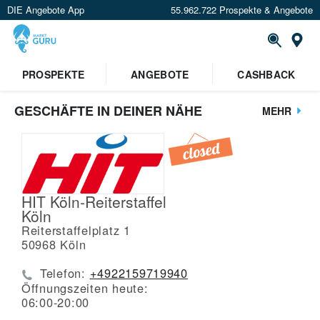
DIE Angebote App
55.962.722 Prospekte & Angebote
St
PROSPEKTE
ANGEBOTE
CASHBACK
GESCHÄFTE IN DEINER NÄHE
MEHR
HIT Köln-Reiterstaffel
Köln
Reiterstaffelplatz 1
50968
Köln
Telefon:
+4922159719940
Öffnungszeiten heute:
06:00-20:00