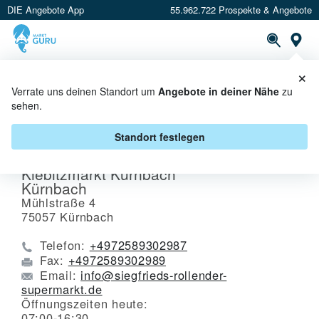
DIE Angebote App
55.962.722 Prospekte & Angebote
St
×
PROSPEKTE
ANGEBOTE
CASHBACK
Verrate uns deinen Standort um
Angebote in deiner Nähe
zu
sehen.
GESCHÄFTE IN DEINER NÄHE
MEHR
Standort festlegen
Kiebitzmarkt Kürnbach
Kürnbach
Mühlstraße 4
75057
Kürnbach
Telefon:
+4972589302987
Fax:
+4972589302989
Email:
info@siegfrieds-rollender-
supermarkt.de
Öffnungszeiten heute:
07:00-16:30