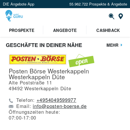
DIE Angebote App
55.962.722 Prospekte & Angebote
St
PROSPEKTE
ANGEBOTE
CASHBACK
GESCHÄFTE IN DEINER NÄHE
MEHR
Posten Börse Westerkappeln
Westerkappeln Düte
Alte Poststraße 11
49492
Westerkappeln Düte
Telefon:
+4954049599977
Email:
info@posten-boerse.de
Öffnungszeiten heute:
07:00-17:00