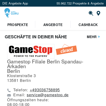
DIE Angebote App
55.962.722 Prospekte & Angebote
St
PROSPEKTE
ANGEBOTE
CASHBACK
GESCHÄFTE IN DEINER NÄHE
MEHR
Gamestop Filiale Berlin Spandau-
Arkaden
Berlin
Klosterstraße 3
13581
Berlin
Telefon:
+493036758895
Email:
service@gamestop.de
Öffnungszeiten heute:
08:00-18:00