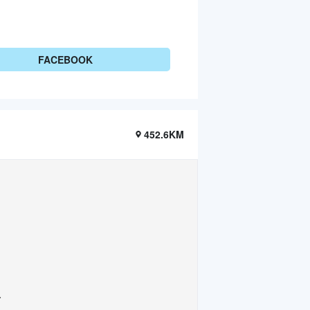
FACEBOOK
452.6KM
.