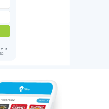
 z. B.
sen
.