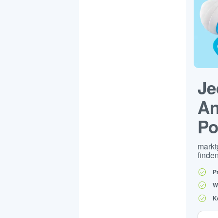
Je
An
Po
markt
finden
P
W
K