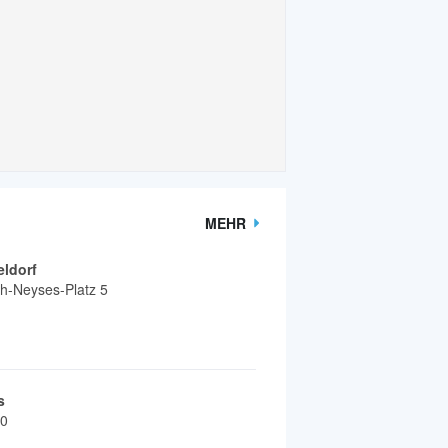
MEHR
ldorf
h-Neyses-Platz 5
s
20