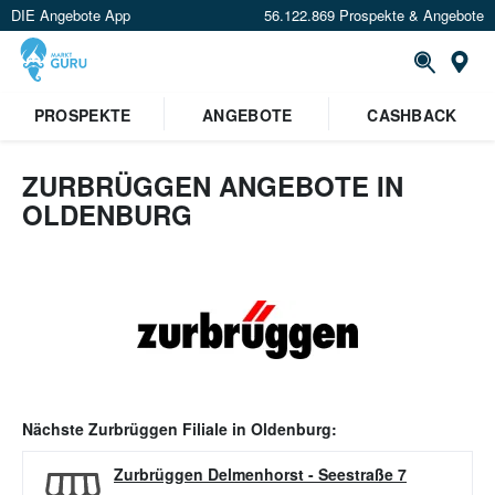
DIE Angebote App
56.122.869 Prospekte & Angebote
Or
PROSPEKTE
ANGEBOTE
CASHBACK
ZURBRÜGGEN ANGEBOTE IN
OLDENBURG
Nächste
Zurbrüggen
Filiale in
Oldenburg
:
Zurbrüggen Delmenhorst
-
Seestraße 7