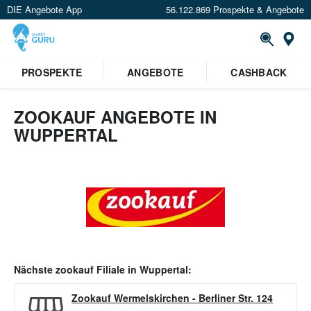
DIE Angebote App
56.122.869 Prospekte & Angebote
Or
PROSPEKTE
ANGEBOTE
CASHBACK
ZOOKAUF ANGEBOTE IN
WUPPERTAL
Nächste
zookauf
Filiale in
Wuppertal
:
Zookauf Wermelskirchen
-
Berliner Str. 124