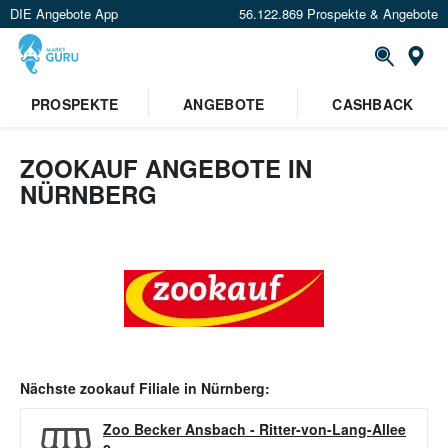
DIE Angebote App
56.122.869 Prospekte & Angebote
Or
PROSPEKTE
ANGEBOTE
CASHBACK
ZOOKAUF ANGEBOTE IN
NÜRNBERG
Nächste
zookauf
Filiale in
Nürnberg
:
Zoo Becker Ansbach
-
Ritter-von-Lang-Allee