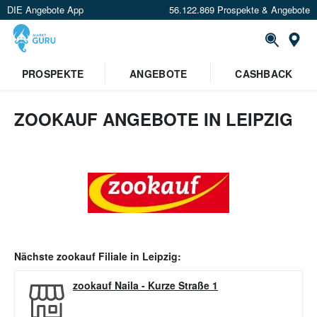
DIE Angebote App
56.122.869 Prospekte & Angebote
Or
PROSPEKTE
ANGEBOTE
CASHBACK
ZOOKAUF ANGEBOTE IN LEIPZIG
Nächste
zookauf
Filiale in
Leipzig
:
zookauf Naila
-
Kurze Straße 1