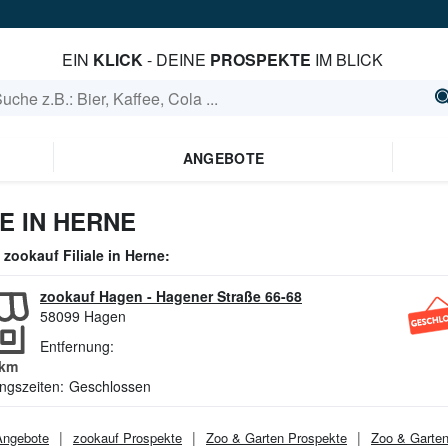
EIN
KLICK
- DEINE
PROSPEKTE
IM BLICK
ANGEBOTE
 IN HERNE
e
zookauf
Filiale in
Herne
:
zookauf Hagen
-
Hagener Straße 66-68
58099
Hagen
Entfernung:
km
ngszeiten:
Geschlossen
ngebote
zookauf
Prospekte
Zoo & Garten
Prospekte
Zoo & Garte