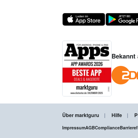
Bekannt 
Über marktguru
Hilfe
P
Impressum
AGB
Compliance
Barriere