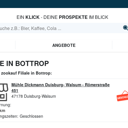
EIN
KLICK
- DEINE
PROSPEKTE
IM BLICK
ANGEBOTE
E IN BOTTROP
e
zookauf
Filiale in
Bottrop
:
Mühle Dickmann Duisburg- Walsum
-
Römerstraße
451
47178
Duisburg-Walsum
rnung:
km
ngszeiten:
Geschlossen