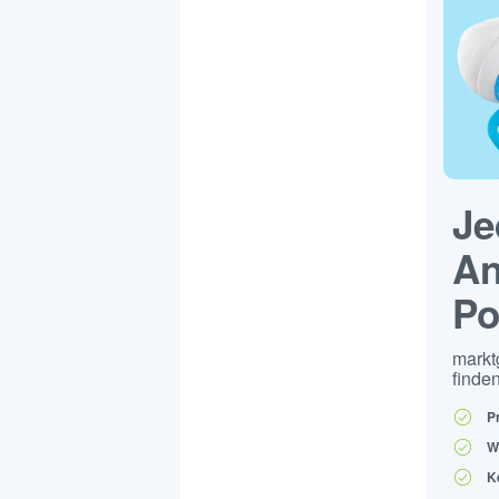
Je
An
Po
markt
finden
P
W
K