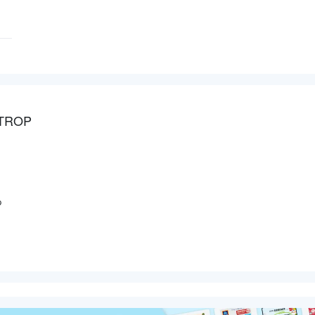
TTROP
p