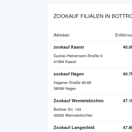
ZOOKAUF FILIALEN IN BOTTR
Adresse:
Entfernu
zookauf Kaarst
40.
Gustav-Heinemann-Straße 9
41564
Kaarst
zookauf Hagen
40.
Hagener Straße 66-68
58099
Hagen
Zookauf Wermelskirchen
47.
Berliner Str. 124
42929
Wermelskirchen
Zookauf Langenfeld
47.