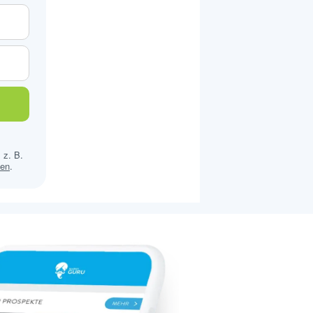
 z. B.
sen
.