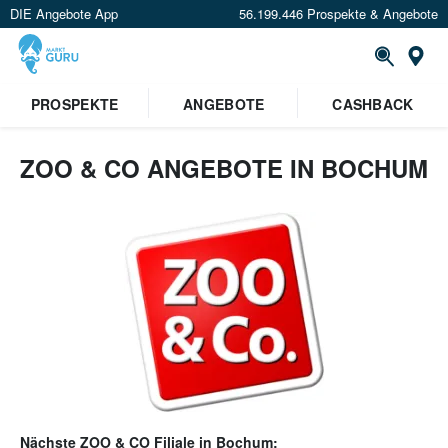
DIE Angebote App
56.199.446 Prospekte & Angebote
Or
PROSPEKTE
ANGEBOTE
CASHBACK
ZOO & CO ANGEBOTE IN BOCHUM
Nächste
ZOO & CO
Filiale in
Bochum
: