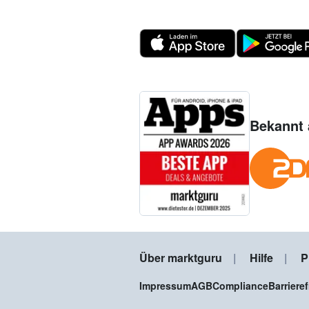
Bekannt 
Über marktguru
Hilfe
P
Impressum
AGB
Compliance
Barriere