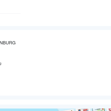
ENBURG
g