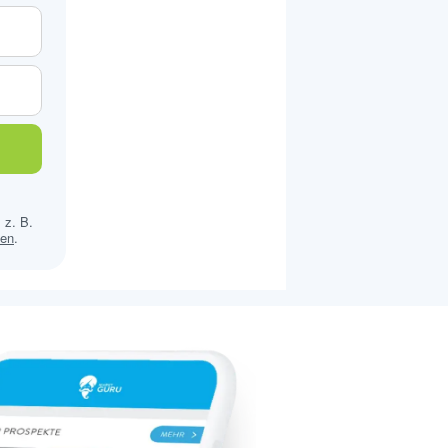
 z. B.
sen
.