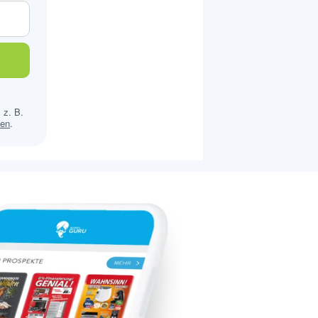
 z. B.
sen
.