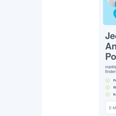
Je
An
Po
markt
finden
P
W
K