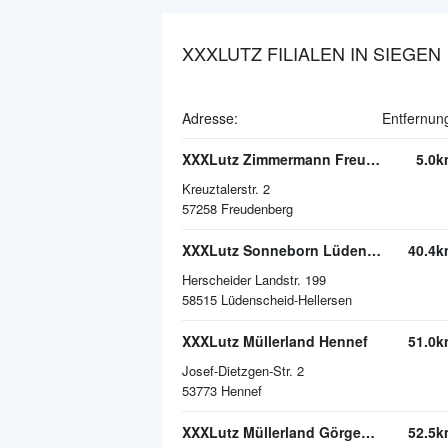
XXXLUTZ FILIALEN IN SIEGEN
Adresse:
Entfernun
XXXLutz Zimmermann Freudenberg
5.0k
Kreuztalerstr. 2
57258
Freudenberg
XXXLutz Sonneborn Lüdenscheid
40.4k
Herscheider Landstr. 199
58515
Lüdenscheid-Hellersen
XXXLutz Müllerland Hennef
51.0k
Josef-Dietzgen-Str. 2
53773
Hennef
XXXLutz Müllerland Görgeshausen
52.5k