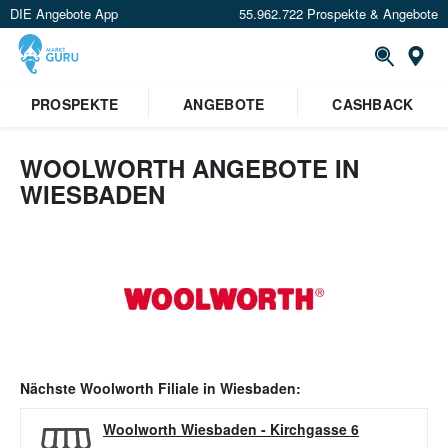
DIE Angebote App
55.962.722 Prospekte & Angebote
Or
PROSPEKTE
ANGEBOTE
CASHBACK
WOOLWORTH ANGEBOTE IN
WIESBADEN
Nächste
Woolworth
Filiale in
Wiesbaden
:
Woolworth Wiesbaden
-
Kirchgasse 6