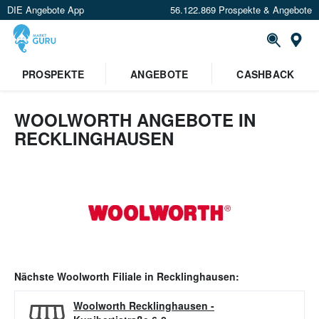
DIE Angebote App
56.122.869 Prospekte & Angebote
Or
PROSPEKTE
ANGEBOTE
CASHBACK
WOOLWORTH ANGEBOTE IN
RECKLINGHAUSEN
Nächste
Woolworth
Filiale in
Recklinghausen
:
Woolworth Recklinghausen
-