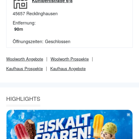
Kunibertistraße 6-8
45657
Recklinghausen
Entfernung:
90
m
Öffnungszeiten:
Geschlossen
Woolworth
Angebote
Woolworth
Prospekte
Kaufhaus
Prospekte
Kaufhaus
Angebote
HIGHLIGHTS