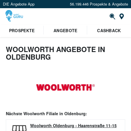
DIE Angebote App
56.199.446 Prospekte & Angebote
Or
PROSPEKTE
ANGEBOTE
CASHBACK
WOOLWORTH ANGEBOTE IN
OLDENBURG
Nächste
Woolworth
Filiale in
Oldenburg
:
Woolworth Oldenburg
-
Haarenstraße 11-15