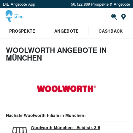
DIE Angebote App
56.122.869 Prospekte & Angebote
Or
PROSPEKTE
ANGEBOTE
CASHBACK
WOOLWORTH ANGEBOTE IN
MÜNCHEN
Nächste
Woolworth
Filiale in
München
:
Woolworth München
-
Seidlstr. 3-5