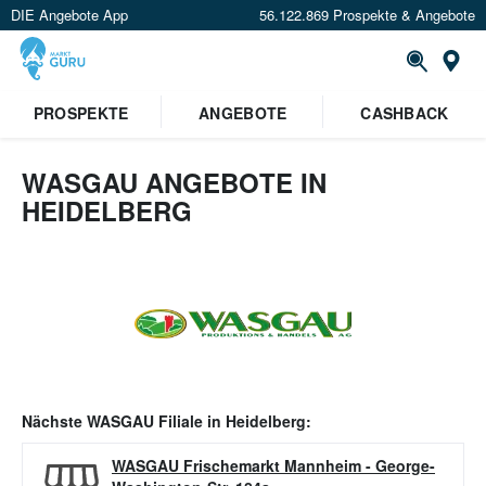
DIE Angebote App
56.122.869 Prospekte & Angebote
Or
PROSPEKTE
ANGEBOTE
CASHBACK
WASGAU ANGEBOTE IN
HEIDELBERG
Nächste
WASGAU
Filiale in
Heidelberg
:
WASGAU Frischemarkt Mannheim
-
George-