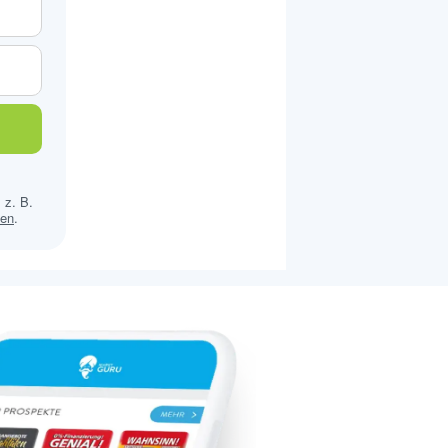
 z. B.
sen
.