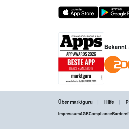
Bekannt 
Über marktguru
Hilfe
P
Impressum
AGB
Compliance
Barriere