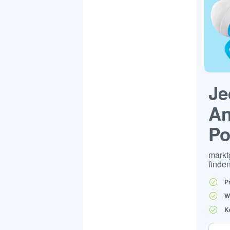
Je
An
Po
markt
finden
P
W
K