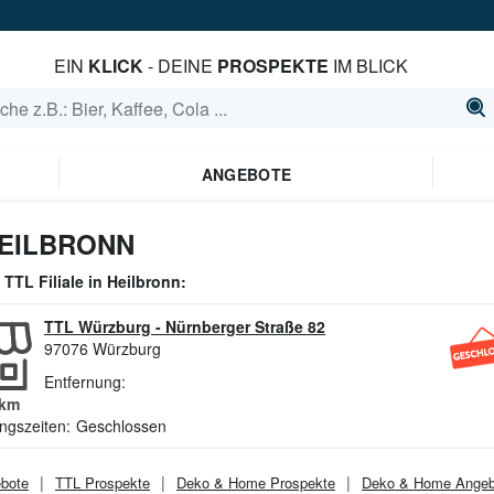
EIN
KLICK
- DEINE
PROSPEKTE
IM BLICK
ANGEBOTE
HEILBRONN
e
TTL
Filiale in
Heilbronn
:
TTL Würzburg
-
Nürnberger Straße 82
97076
Würzburg
Entfernung:
km
ngszeiten:
Geschlossen
bote
TTL
Prospekte
Deko & Home
Prospekte
Deko & Home
Angeb