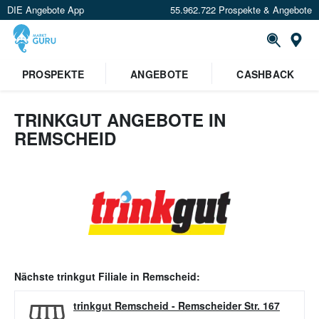
DIE Angebote App
55.962.722 Prospekte & Angebote
Or
PROSPEKTE
ANGEBOTE
CASHBACK
TRINKGUT ANGEBOTE IN
REMSCHEID
Nächste
trinkgut
Filiale in
Remscheid
:
trinkgut Remscheid
-
Remscheider Str. 167