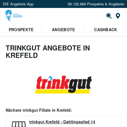
DIE Angebote App
56.122.869 Prospekte & Angebote
Or
PROSPEKTE
ANGEBOTE
CASHBACK
TRINKGUT ANGEBOTE IN
KREFELD
Nächste
trinkgut
Filiale in
Krefeld
:
trinkgut Krefeld
-
Gahlingspfad 14