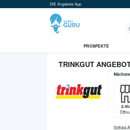
DIE Angebote App
PROSPEKTE
TRINKGUT ANGEBOT
Nächst
2.4
k
Öffnu
trinkgut
A