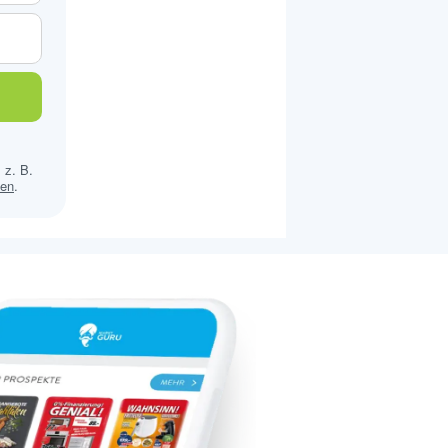
 z. B.
sen
.