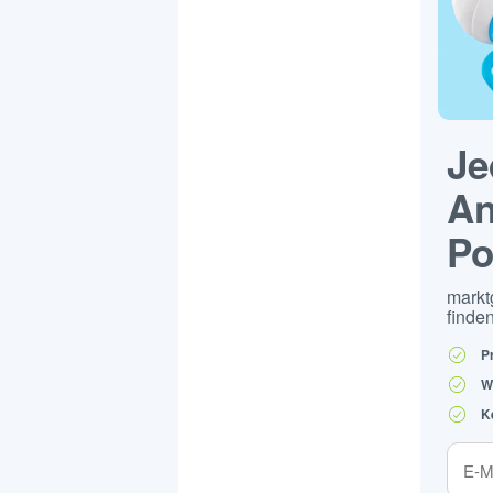
Je
An
Po
markt
finden
P
W
K