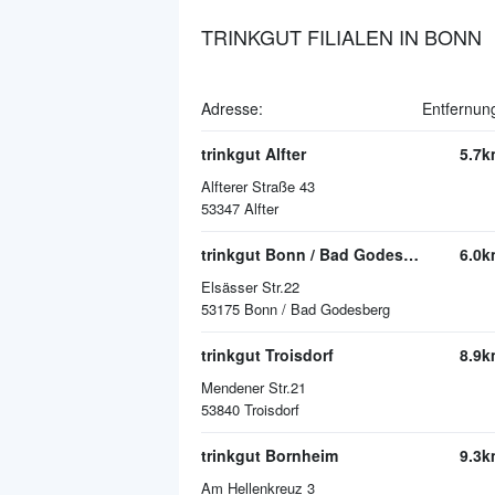
TRINKGUT FILIALEN IN BONN
Adresse:
Entfernun
trinkgut Alfter
5.7k
Alfterer Straße 43
53347
Alfter
trinkgut Bonn / Bad Godesberg
6.0k
Elsässer Str.22
53175
Bonn / Bad Godesberg
trinkgut Troisdorf
8.9k
Mendener Str.21
53840
Troisdorf
trinkgut Bornheim
9.3k
Am Hellenkreuz 3