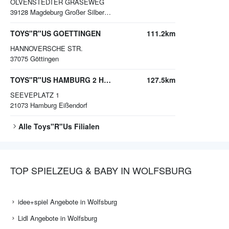
OLVENSTEDTER GRASEWEG
39128
Magdeburg Großer Silberberg
TOYS"R"US GOETTINGEN
111.2km
HANNOVERSCHE STR.
37075
Göttingen
TOYS"R"US HAMBURG 2 HARBURG
127.5km
SEEVEPLATZ 1
21073
Hamburg Eißendorf
Alle
Toys"R"Us
Filialen
TOP SPIELZEUG & BABY IN WOLFSBURG
idee+spiel Angebote in Wolfsburg
Lidl Angebote in Wolfsburg