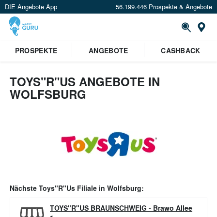
DIE Angebote App
56.199.446 Prospekte & Angebote
Or
PROSPEKTE
ANGEBOTE
CASHBACK
TOYS"R"US ANGEBOTE IN
WOLFSBURG
Nächste
Toys"R"Us
Filiale in
Wolfsburg
:
TOYS"R"US BRAUNSCHWEIG
-
Brawo Allee