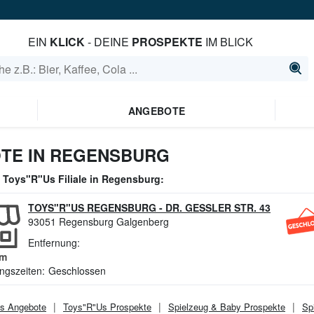
EIN
KLICK
- DEINE
PROSPEKTE
IM BLICK
ANGEBOTE
TE IN REGENSBURG
e
Toys"R"Us
Filiale in
Regensburg
:
TOYS"R"US REGENSBURG
-
DR. GESSLER STR. 43
93051
Regensburg Galgenberg
Entfernung:
m
ngszeiten:
Geschlossen
s
Angebote
Toys"R"Us
Prospekte
Spielzeug & Baby
Prospekte
Sp