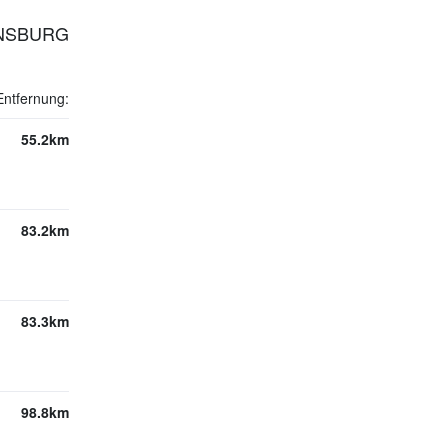
ENSBURG
Entfernung:
55.2km
83.2km
83.3km
98.8km