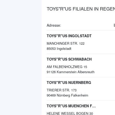
TOYS"R"US FILIALEN IN REG
Adresse:
TOYS"R"US INGOLSTADT
MANCHINGER STR. 122
85053
Ingolstadt
TOYS"R"US SCHWABACH
AM FALBENHOLZWEG 15
91126
Kammerstein Albersreuth
TOYS"R"US NUERNBERG
TRIERER STR. 173
90469
Nürnberg Falkenheim
TOYS"R"US MUENCHEN FREIMANN
HELENE WESSEL BOGEN 30