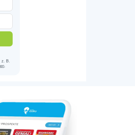
 z. B.
sen
.