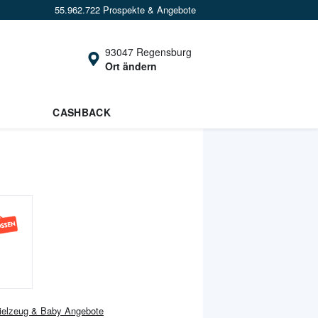
55.962.722 Prospekte & Angebote
93047 Regensburg
Ort ändern
CASHBACK
ielzeug & Baby
Angebote