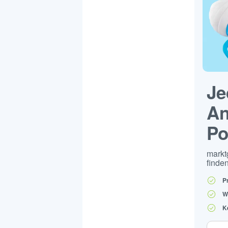
Je
An
Po
markt
finden
P
W
K