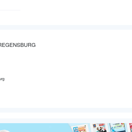
N REGENSBURG
urg