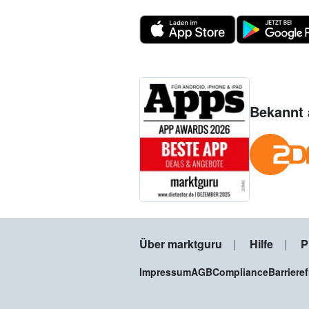
Bekannt 
Über marktguru
Hilfe
P
Impressum
AGB
Compliance
Barriere