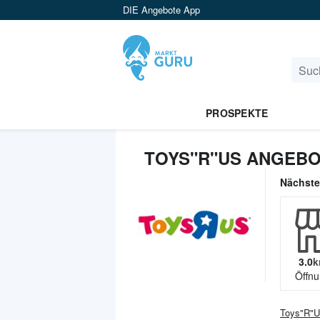
DIE Angebote App
PROSPEKTE
TOYS"R"US ANGEBO
Nächst
3.0
k
Öffnu
Toys"R"U