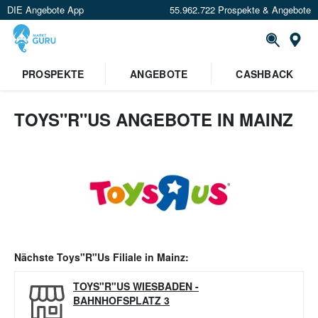
DIE Angebote App
55.962.722 Prospekte & Angebote
Or
PROSPEKTE
ANGEBOTE
CASHBACK
TOYS"R"US ANGEBOTE IN MAINZ
Nächste
Toys"R"Us
Filiale in
Mainz
:
TOYS"R"US WIESBADEN
-
BAHNHOFSPLATZ 3