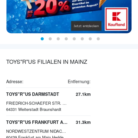
TOYS"R"US FILIALEN IN MAINZ
Adresse:
Entfernung:
TOYS"R"US DARMSTADT
27.1km
FRIEDRICH-SCHAEFER STR. 6 - 8
64331
Weiterstadt Braunshardt
TOYS"R"US FRANKFURT AM MAIN
31.3km
NORDWESTZENTRUM NIDACORSO
60439
Frankfurt am Main Heddernheim