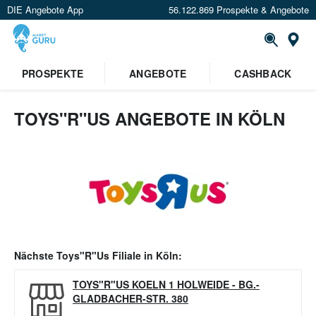
DIE Angebote App
56.122.869 Prospekte & Angebote
Or
PROSPEKTE
ANGEBOTE
CASHBACK
TOYS"R"US ANGEBOTE IN KÖLN
Nächste
Toys"R"Us
Filiale in
Köln
:
TOYS"R"US KOELN 1 HOLWEIDE
-
BG.-
GLADBACHER-STR. 380