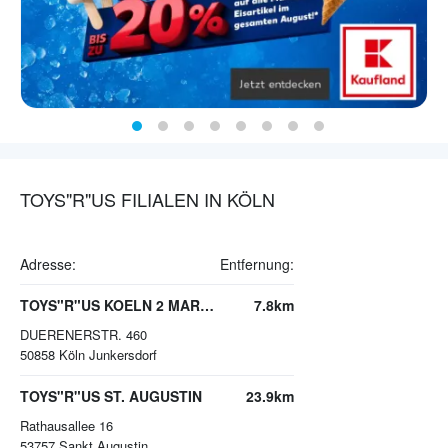
TOYS"R"US FILIALEN IN KÖLN
Adresse:
Entfernung:
TOYS"R"US KOELN 2 MARSDORF
7.8km
DUERENERSTR. 460
50858
Köln Junkersdorf
TOYS"R"US ST. AUGUSTIN
23.9km
Rathausallee 16
53757
Sankt Augustin